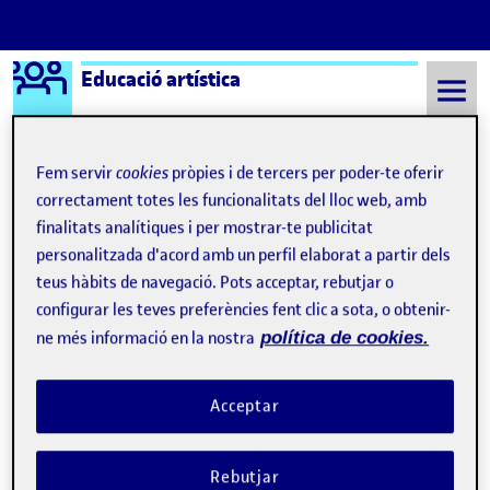
Logo Ágora
Educació artística
Saltar al contingut
Fem servir
cookies
pròpies i de tercers per poder-te oferir
correctament totes les funcionalitats del lloc web, amb
Semestre 20222 - Aula 1
21 Maig, 2023
finalitats analítiques i per mostrar-te publicitat
personalitzada d'acord amb un perfil elaborat a partir dels
21 Maig, 2023
teus hàbits de navegació. Pots acceptar, rebutjar o
configurar les teves preferències fent clic a sota, o obtenir-
Registre 7, La Festa Major
Publicat per
ne més informació en la nostra
política de cookies.
Publicat per
Nil Pauls Rovira
Visibilitat:
Data de publicació
el Registre 7, La Festa Major
Públic
-
21 Maig 2023
-
comentari
Acceptar
Bona tarda a tos i totes! En aquest registre 7 us faré 5 cèntims de
la setmana més esperada per qualsevol persona del poble, la
setmana de la Festa Major. A Corbins la setmana de la Festa
Rebutjar
Major és una setmana màgica, es respira la felicitat a l’ambient,