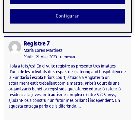
omplint d’alegria els carrers del nostre poble. Els carrers es
vesteixen de gala, el concurs de balcons en té tota la culpa, es fa
cada any, i, així i tot, mai deixa…
Configurar
Registre 7
Publicat per
Publicat per
Maria Loren Martínez
Visibilitat:
Data de publicació
el Registre 7
Públic
-
21 Maig 2023
-
comentari
Hola a tots/es! En el vuitè registre us presento tres imatges
d’una de les activitats dels espais de «catering and hospitality» de
la Fundació i escola Priors Court, situada a Anglaterra on
actualment estic treballant com a mestre. Prior’s Court és una
organització benèfica registrada que ofereix educació i atenció
residencial a joves amb autisme complex d’entre 5 i 25 anys,
ajudant-los a construir un futur més brillant i independent. En
aquesta entrega parlo de la diferència, …