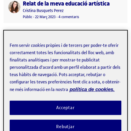
Relat de la meva educació artística
Publicat per
Publicat per
Cristina Busquets Perez
Visibilitat:
Data de publicació
a Relat de la meva educació artíst
Públic
-
22 Març 2023
-
4 comentaris
Fem servir
cookies
pròpies i de tercers per poder-te oferir
correctament totes les funcionalitats del lloc web, amb
finalitats analítiques i per mostrar-te publicitat
personalitzada d'acord amb un perfil elaborat a partir dels
teus hàbits de navegació. Pots acceptar, rebutjar o
configurar les teves preferències fent clic a sota, o obtenir-
ne més informació en la nostra
política de cookies.
Bona nit companys i companyes! Us deixo amb el relat de la
meva educació artística, espero que no se us faci molt…
Acceptar
Rebutjar