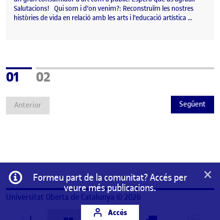
Salutacions! Qui som i d'on venim?: Reconstruïm les nostres
històries de vida en relació amb les arts i l'educació artística …
Pàgina
Pàgina
01
02
Següent
Anterior
×
Informació
Formeu part de la comunitat? Accés per
veure més publicacions.
Universitat Oberta de Catalunya © 2026
Accés