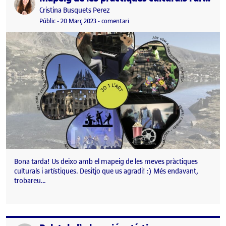
Publicat per
Cristina Busquets Perez
Visibilitat:
Data de publicació
20 març, 2023 10:19 pm
el Mapeig de les pràctiques culturals 
Públic
-
20 Març 2023
-
comentari
Bona tarda! Us deixo amb el mapeig de les meves pràctiques
culturals i artístiques. Desitjo que us agradi! :) Més endavant,
trobareu…