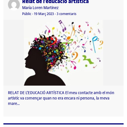
Relat de l’educació artística
Publicat per
Publicat per
Maria Loren Martínez
Visibilitat:
Data de publicació
a Relat de l’educació artística
Públic
-
19 Març 2023
-
3 comentaris
RELAT DE L’EDUCACIÓ ARTÍSTICA El meu contacte amb el món
artístic va començar quan no era encara ni persona, la meva
mare…