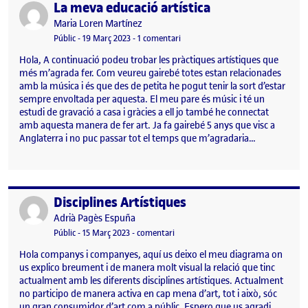
La meva educació artística
Publicat per
Publicat per
Maria Loren Martínez
Visibilitat:
Data de publicació
a La meva educació artística
Públic
-
19 Març 2023
-
1 comentari
Hola, A continuació podeu trobar les pràctiques artístiques que
més m’agrada fer. Com veureu gairebé totes estan relacionades
amb la música i és que des de petita he pogut tenir la sort d’estar
sempre envoltada per aquesta. El meu pare és músic i té un
estudi de gravació a casa i gràcies a ell jo també he connectat
amb aquesta manera de fer art. Ja fa gairebé 5 anys que visc a
Anglaterra i no puc passar tot el temps que m’agradaria…
Disciplines Artístiques
Publicat per
Publicat per
Adrià Pagès Espuña
Visibilitat:
Data de publicació
el Disciplines Artístiques
Públic
-
15 Març 2023
-
comentari
Hola companys i companyes, aquí us deixo el meu diagrama on
us explico breument i de manera molt visual la relació que tinc
actualment amb les diferents disciplines artístiques. Actualment
no participo de manera activa en cap mena d’art, tot i això, sóc
un gran consumidor d’art com a públic. Espero que us agradi.