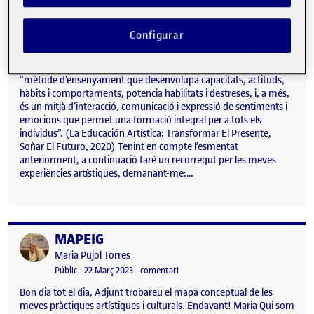
RELAT SOBRE LA PRÒPIA EDUCACIÓ ARTÍSTICA
Publicat per
Publicat per
Maria Pujol Torres
Visibilitat:
Data de publicació
a RELAT SOBRE LA PRÒPIA EDUCA
Públic
-
22 Març 2023
-
2 comentaris
Configurar
Educació artística, dues paraules però amb molt de significat per
mi. Primerament, m’agradaria definir educació artística com
“mètode d’ensenyament que desenvolupa capacitats, actituds,
hàbits i comportaments, potencia habilitats i destreses, i, a més,
és un mitjà d’interacció, comunicació i expressió de sentiments i
emocions que permet una formació integral per a tots els
individus”. (La Educación Artística: Transformar El Presente,
Soñar El Futuro, 2020) Tenint en compte l’esmentat
anteriorment, a continuació faré un recorregut per les meves
experiències artístiques, demanant-me:…
MAPEIG
Publicat per
Publicat per
Maria Pujol Torres
Visibilitat:
Data de publicació
el MAPEIG
Públic
-
22 Març 2023
-
comentari
Bon dia tot el dia, Adjunt trobareu el mapa conceptual de les
meves pràctiques artístiques i culturals. Endavant! Maria Qui som