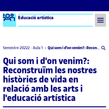
Logo Ágora
Educació artística
Saltar al contingut
Semestre 20222 - Aula 1
Qui som i d'on venim?: Reconstruïm les nostres històries de vida en relació amb les arts i l'educació artística
Qui som i d'on venim?:
Reconstruïm les nostres
històries de vida en
relació amb les arts i
l'educació artística