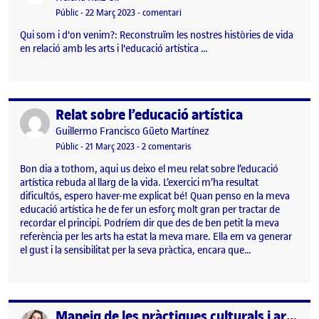
Visibilitat:
Data de publicació
el DIAGRAMA RELACIÓ AMB L’ART
Públic
-
22 Març 2023
-
comentari
Qui som i d'on venim?: Reconstruïm les nostres històries de vida
en relació amb les arts i l'educació artística …
Relat sobre l’educació artística
Publicat per
Publicat per
Guillermo Francisco Güeto Martínez
Visibilitat:
Data de publicació
26 març, 2023 7:57 pm
a Relat sobre l’educació artística
Públic
-
21 Març 2023
-
2 comentaris
Bon dia a tothom, aqui us deixo el meu relat sobre l’educació
artística rebuda al llarg de la vida. L’exercici m’ha resultat
dificultós, espero haver-me explicat bé! Quan penso en la meva
educació artística he de fer un esforç molt gran per tractar de
recordar el principi. Podríem dir que des de ben petit la meva
referència per les arts ha estat la meva mare. Ella em va generar
el gust i la sensibilitat per la seva pràctica, encara que…
Mapeig de les pràctiques culturals i artístiques
Publicat per