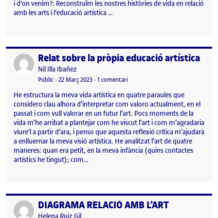
i d'on venim?: Reconstruïm les nostres històries de vida en relació
amb les arts i l'educació artística …
Relat sobre la pròpia educació artística
Publicat per
Publicat per
Nil Illa Ibañez
Visibilitat:
Data de publicació
22 març, 2023 2:07 pm
a Relat sobre la pròpia educació art
Públic
-
22 Març 2023
-
1 comentari
He estructura la meva vida artística en quatre paraules que
considero clau alhora d’interpretar com valoro actualment, en el
passat i com vull valorar en un futur l’art. Pocs moments de la
vida m’he arribat a plantejar com he viscut l’art i com m’agradaria
viure’l a partir d’ara, i penso que aquesta reflexió crítica m’ajudarà
a enlluernar la meva visió artística. He analitzat l’art de quatre
maneres: quan era petit, en la meva infància (quins contactes
artístics he tingut); com…
DIAGRAMA RELACIÓ AMB L’ART
Publicat per
Publicat per
Helena Ruiz Gil