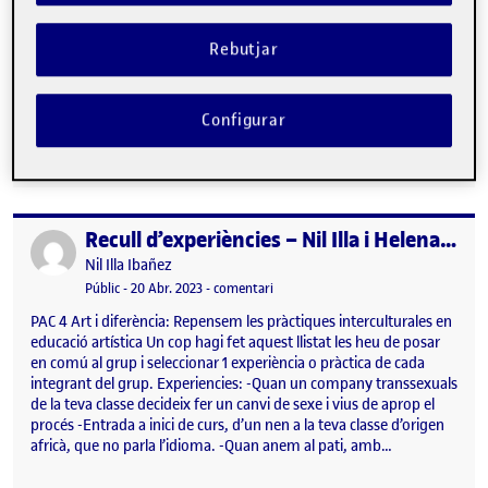
Visibilitat:
Data de publicació
17 maig, 2023 12:30 am
el Reflexió crítica
Públic
-
16 Maig 2023
-
comentari
Rebutjar
A continuació us deixem l’enllaç al document del lliurable 2. Som
Helena Ruiz, Marina Mas i Nil Illa.
https://docs.google.com/document/d/1rd7TdnWbzt8ObP0556cfbJi
oflZ67pY/edit Moltes gràcies. Art i diferència: Repensem les
Configurar
pràctiques interculturals en educació artística …
Recull d’experiències – Nil Illa i Helena Ruiz
Publicat per
Publicat per
Nil Illa Ibañez
Visibilitat:
Data de publicació
el Recull d’experiències – Nil Illa i He
Públic
-
20 Abr. 2023
-
comentari
PAC 4 Art i diferència: Repensem les pràctiques interculturales en
educació artística Un cop hagi fet aquest llistat les heu de posar
en comú al grup i seleccionar 1 experiència o pràctica de cada
integrant del grup. Experiencies: -Quan un company transsexuals
de la teva classe decideix fer un canvi de sexe i vius de aprop el
procés -Entrada a inici de curs, d’un nen a la teva classe d’origen
africà, que no parla l’idioma. -Quan anem al pati, amb…