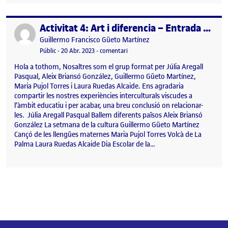
Activitat 4: Art i diferencia – Entrada grupal
Publicat per
Publicat per
Guillermo Francisco Güeto Martínez
Visibilitat:
Data de publicació
el Activitat 4: Art i diferencia – Entr
Públic
-
20 Abr. 2023
-
comentari
Hola a tothom, Nosaltres som el grup format per Júlia Aregall
Pasqual, Aleix Briansó González, Guillermo Güeto Martínez,
Maria Pujol Torres i Laura Ruedas Alcaide. Ens agradaria
compartir les nostres experiències interculturals viscudes a
l’àmbit educatiu i per acabar, una breu conclusió on relacionar-
les. Júlia Aregall Pasqual Ballem diferents països Aleix Briansó
González La setmana de la cultura Guillermo Güeto Martínez
Cançó de les llengües maternes Maria Pujol Torres Volcà de La
Palma Laura Ruedas Alcaide Dia Escolar de la…