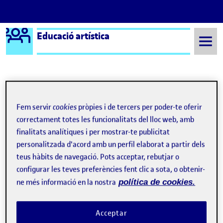
Logo Ágora
Educació artística
Saltar al contingut
Semestre 20222 - Aula 1
Art i diferència: Repensem les pràctiques interculturals en educació artística
Fem servir
cookies
pròpies i de tercers per poder-te oferir
Art i diferència:
correctament totes les funcionalitats del lloc web, amb
finalitats analítiques i per mostrar-te publicitat
Repensem les pràctiques
personalitzada d'acord amb un perfil elaborat a partir dels
interculturals en educació
teus hàbits de navegació. Pots acceptar, rebutjar o
configurar les teves preferències fent clic a sota, o obtenir-
artística
ne més informació en la nostra
política de cookies.
Reflexió crítica
Publicat per
Acceptar
Publicat per
Nil Illa Ibañez