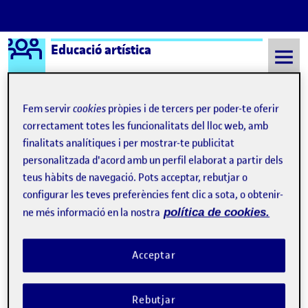
Logo Ágora
Educació artística
Saltar al contingut
Fem servir
cookies
pròpies i de tercers per poder-te oferir
correctament totes les funcionalitats del lloc web, amb
Semestre 20222 - Aula 1
21 Maig, 2023
finalitats analítiques i per mostrar-te publicitat
personalitzada d'acord amb un perfil elaborat a partir dels
21 Maig, 2023
teus hàbits de navegació. Pots acceptar, rebutjar o
configurar les teves preferències fent clic a sota, o obtenir-
Registre 7, La Festa Major
Publicat per
ne més informació en la nostra
política de cookies.
Publicat per
Nil Pauls Rovira
Visibilitat:
Data de publicació
el Registre 7, La Festa Major
Públic
-
21 Maig 2023
-
comentari
Acceptar
Bona tarda a tos i totes! En aquest registre 7 us faré 5 cèntims de
la setmana més esperada per qualsevol persona del poble, la
setmana de la Festa Major. A Corbins la setmana de la Festa
Rebutjar
Major és una setmana màgica, es respira la felicitat a l’ambient,