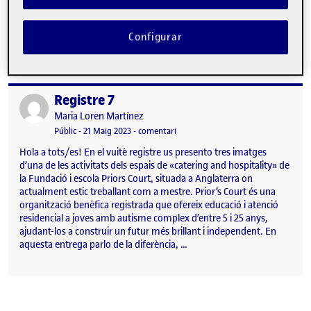
omplint d’alegria els carrers del nostre poble. Els carrers es
vesteixen de gala, el concurs de balcons en té tota la culpa, es fa
cada any, i, així i tot, mai deixa…
Configurar
Registre 7
Publicat per
Publicat per
Maria Loren Martínez
Visibilitat:
Data de publicació
el Registre 7
Públic
-
21 Maig 2023
-
comentari
Hola a tots/es! En el vuitè registre us presento tres imatges
d’una de les activitats dels espais de «catering and hospitality» de
la Fundació i escola Priors Court, situada a Anglaterra on
actualment estic treballant com a mestre. Prior’s Court és una
organització benèfica registrada que ofereix educació i atenció
residencial a joves amb autisme complex d’entre 5 i 25 anys,
ajudant-los a construir un futur més brillant i independent. En
aquesta entrega parlo de la diferència, …