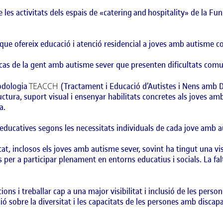
 les activitats dels espais de «
catering
and
hospitality
» de la Fun
que ofereix educació i atenció residencial a joves amb autisme co
 cas de la gent amb autisme sever que presenten dificultats comun
todologia
TEACCH
(Tractament i Educació d’Autistes i Nens amb D
ctura, suport visual i ensenyar habilitats concretes als joves a
a.
educatives segons les necessitats individuals de cada jove amb au
at, inclosos els joves amb autisme sever, sovint ha tingut una vis
 per a participar plenament en entorns educatius i socials. La falt
ns i treballar cap a una major visibilitat i inclusió de les pers
ió sobre la diversitat i les capacitats de les persones amb discapac