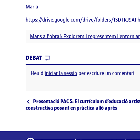
Maria
https://drive.google.com/drive/folders/1SDTKJ9A
Mans a l'obra!: Explorem i representem l'entorn a
CONTRIBUTION
0
EL REGISTRE 7
DEBAT
Heu d'
iniciar la sessió
per escriure un comentari.
Navegació d'entrades
Entrada anterior
Presentació PAC 5: El currículum d’educació artíst
constructiva posant en pràctica allò après