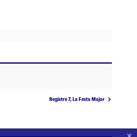
Entrada següent
Registre 7, La Festa Major
×