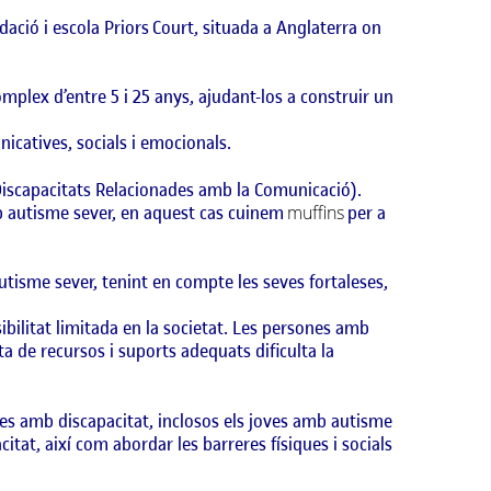
dació i escola Priors
Court
, situada a Anglaterra on
mplex d’entre 5 i 25 anys, ajudant-los a construir un
icatives, socials i emocionals.
iscapacitats Relacionades amb la Comunicació).
mb autisme sever, en aquest cas cuinem
muffins
per a
tisme sever, tenint en compte les seves fortaleses,
ibilitat limitada en la societat. Les persones amb
a de recursos i suports adequats dificulta la
ones amb discapacitat, inclosos els joves amb autisme
itat, així com abordar les barreres físiques i socials