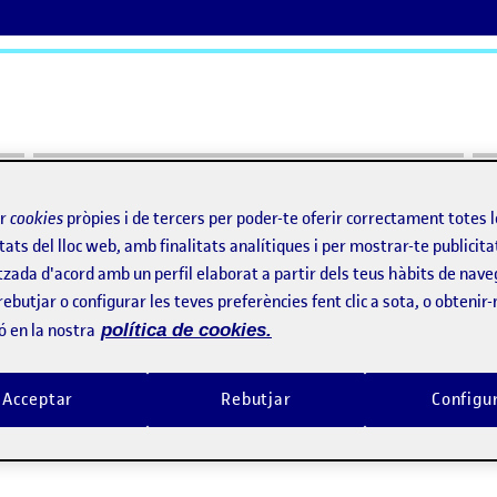
ActiFolios
Aj
ir
cookies
pròpies i de tercers per poder-te oferir correctament totes 
tats del lloc web, amb finalitats analítiques i per mostrar-te publicita
tzada d'acord amb un perfil elaborat a partir dels teus hàbits de nave
rebutjar o configurar les teves preferències fent clic a sota, o obtenir
ó en la nostra
política de cookies.
Acceptar
Rebutjar
Configu