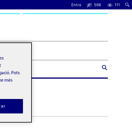
Entra
598
111
uda
les
t
gació. Pots
-ne més
rar