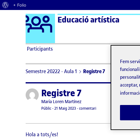
Quant al WordPress
+ Folio
Logo Ágora
Educació artística
Saltar al contingut
Participants
Fem serv
funcionali
Semestre 20222 - Aula 1
Registre 7
personali
acceptar, 
Registre 7
Publicat per
informaci
Publicat per
Maria Loren Martínez
Visibilitat:
Data de publicació
el Registre 7
Públic
-
21 Maig 2023
-
comentari
Hola a tots/es!