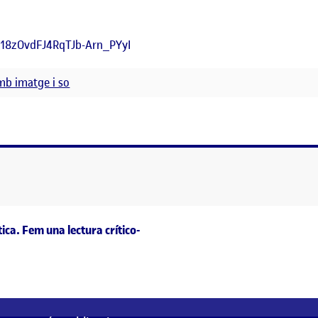
Fh18zOvdFJ4RqTJb-Arn_PYyI
mb imatge i so
ica. Fem una lectura crítico-