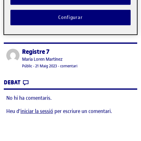
No hi ha comentaris.
Heu d'
iniciar la sessió
per escriure un comentari.
Configurar
Registre 7
Publicat per
Publicat per
Maria Loren Martínez
Visibilitat:
Data de publicació
el Registre 7
Públic
-
21 Maig 2023
-
comentari
CONTRIBUTION
0
EL REGISTRE 7
DEBAT
No hi ha comentaris.
Heu d'
iniciar la sessió
per escriure un comentari.