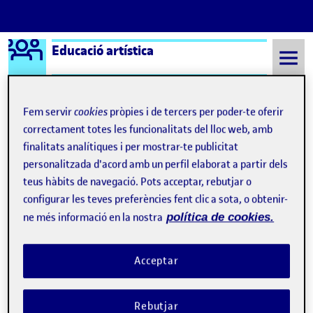
Logo Ágora
Educació artística
Saltar al contingut
Fem servir
cookies
pròpies i de tercers per poder-te oferir
correctament totes les funcionalitats del lloc web, amb
Semestre 20222 - Aula 1
21 Maig, 2023
finalitats analítiques i per mostrar-te publicitat
personalitzada d'acord amb un perfil elaborat a partir dels
21 Maig, 2023
teus hàbits de navegació. Pots acceptar, rebutjar o
configurar les teves preferències fent clic a sota, o obtenir-
Registre 7, La Festa Major
ne més informació en la nostra
política de cookies.
Publicat per
Publicat per
Nil Pauls Rovira
Visibilitat:
Data de publicació
el Registre 7, La Festa Major
Públic
-
21 Maig 2023
-
comentari
Acceptar
CONTRIBUTION
0
EL REGISTRE 7, LA FESTA MAJOR
DEBAT
Rebutjar