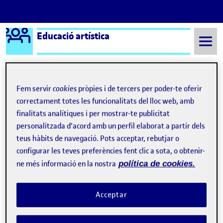
Logo Ágora
Educació artística
Saltar al contingut
Fem servir
cookies
pròpies i de tercers per poder-te oferir
Semestre 20222 - Aula 1
2 Maig, 2023
correctament totes les funcionalitats del lloc web, amb
finalitats analítiques i per mostrar-te publicitat
2 Maig, 2023
personalitzada d'acord amb un perfil elaborat a partir dels
teus hàbits de navegació. Pots acceptar, rebutjar o
configurar les teves preferències fent clic a sota, o obtenir-
Registre 5
Publicat per
ne més informació en la nostra
política de cookies.
Publicat per
Maria Loren Martínez
Visibilitat:
Data de publicació
el Registre 5
Públic
-
2 Maig 2023
-
comentari
En aquest nou registre m’agradaria compartir amb vosaltres un
Acceptar
moment d’aquest cap de setmana que m’han fet reflexionar.
Després de tornar de passar dues setmanes de vacances a la
platja, gaudint del bon temps, el menjar, la tranquil·litat… he